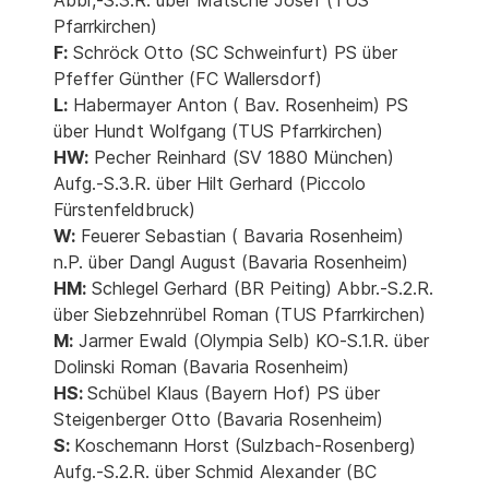
Abbr,-S.3.R. über Matsche Josef (TUS
Pfarrkirchen)
F:
Schröck Otto (SC Schweinfurt) PS über
Pfeffer Günther (FC Wallersdorf)
L:
Habermayer Anton ( Bav. Rosenheim) PS
über Hundt Wolfgang (TUS Pfarrkirchen)
HW:
Pecher Reinhard (SV 1880 München)
Aufg.-S.3.R. über Hilt Gerhard (Piccolo
Fürstenfeldbruck)
W:
Feuerer Sebastian ( Bavaria Rosenheim)
n.P. über Dangl August (Bavaria Rosenheim)
HM:
Schlegel Gerhard (BR Peiting) Abbr.-S.2.R.
über Siebzehnrübel Roman (TUS Pfarrkirchen)
M:
Jarmer Ewald (Olympia Selb) KO-S.1.R. über
Dolinski Roman (Bavaria Rosenheim)
HS:
Schübel Klaus (Bayern Hof) PS über
Steigenberger Otto (Bavaria Rosenheim)
S:
Koschemann Horst (Sulzbach-Rosenberg)
Aufg.-S.2.R. über Schmid Alexander (BC