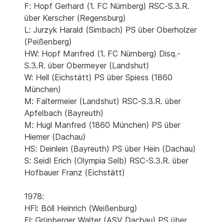
F: Hopf Gerhard (1. FC Nürnberg) RSC-S.3.R.
über Kerscher (Regensburg)
L: Jurzyk Harald (Simbach) PS über Oberholzer
(Peißenberg)
HW: Hopf Manfred (1. FC Nürnberg) Disq.-
S.3.R. über Obermeyer (Landshut)
W: Hell (Eichstätt) PS über Spiess (1860
München)
M: Faltermeier (Landshut) RSC-S.3.R. über
Apfelbach (Bayreuth)
M: Hugl Manfred (1860 München) PS über
Hiemer (Dachau)
HS: Deinlein (Bayreuth) PS über Hein (Dachau)
S: Seidl Erich (Olympia Selb) RSC-S.3.R. über
Hofbauer Franz (Eichstätt)
1978:
HFl: Böll Heinrich (Weißenburg)
Fl: Grünberger Walter (ASV Dachau) PS über