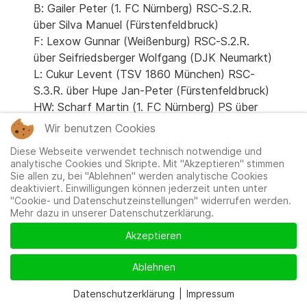
B: Gailer Peter (1. FC Nürnberg) RSC-S.2.R.
über Silva Manuel (Fürstenfeldbruck)
F: Lexow Gunnar (Weißenburg) RSC-S.2.R.
über Seifriedsberger Wolfgang (DJK Neumarkt)
L: Cukur Levent (TSV 1860 München) RSC-
S.3.R. über Hupe Jan-Peter (Fürstenfeldbruck)
HW: Scharf Martin (1. FC Nürnberg) PS über
Schuster Reinhold (BC Ingolstadt)
Wir benutzen Cookies
W: Triendl Christian (BC Holzkirchen) PS über
Diese Webseite verwendet technisch notwendige und
Liebing Hermann, 1. FC Nürnberg
analytische Cookies und Skripte. Mit "Akzeptieren" stimmen
HM: Scherbluk Swiatoslaw, Bav. Landshut,
Sie allen zu, bei "Ablehnen" werden analytische Cookies
deaktiviert. Einwilligungen können jederzeit unten unter
TSC-S.3.R. über Lindow Michael (1. FC
"Cookie- und Datenschutzeinstellungen" widerrufen werden.
Bayreuth)
Mehr dazu in unserer Datenschutzerklärung.
M: Dierich Heiko (Allg. Tor Memmingen) PS
Akzeptieren
über Kececi Sedat (Fürstenfeldbruck)
HS: Schoberth Gerhard (1. FC Bayreuth) PS
Ablehnen
über Öztürk Murat (1. FC Nürnberg)
S: Stettinger Peter (BC Weißenburg) PS über
Datenschutzerklärung
|
Impressum
Mospan Darian (1. FC Bayreuth)