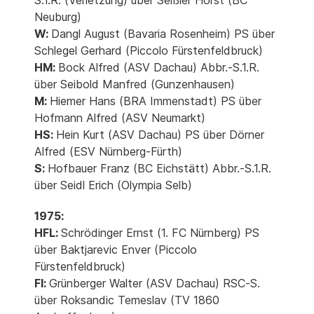
S.1.R. (Verletzung) über Seißler Horst (BC
Neuburg)
W:
Dangl August (Bavaria Rosenheim) PS über
Schlegel Gerhard (Piccolo Fürstenfeldbruck)
HM:
Bock Alfred (ASV Dachau) Abbr.-S.1.R.
über Seibold Manfred (Gunzenhausen)
M:
Hiemer Hans (BRA Immenstadt) PS über
Hofmann Alfred (ASV Neumarkt)
HS:
Hein Kurt (ASV Dachau) PS über Dörner
Alfred (ESV Nürnberg-Fürth)
S:
Hofbauer Franz (BC Eichstätt) Abbr.-S.1.R.
über Seidl Erich (Olympia Selb)
1975:
HFL:
Schrödinger Ernst (1. FC Nürnberg) PS
über Baktjarevic Enver (Piccolo
Fürstenfeldbruck)
Fl:
Grünberger Walter (ASV Dachau) RSC-S.
über Roksandic Temeslav (TV 1860