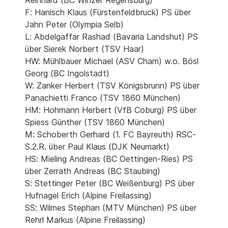
Reinhard (BC Winzer Regensburg)
F: Hanisch Klaus (Fürstenfeldbruck) PS über
Jahn Peter (Olympia Selb)
L: Abdelgaffar Rashad (Bavaria Landshut) PS
über Sierek Norbert (TSV Haar)
HW: Mühlbauer Michael (ASV Cham) w.o. Bösl
Georg (BC Ingolstadt)
W: Zanker Herbert (TSV Königsbrunn) PS über
Panachietti Franco (TSV 1860 München)
HM: Hohmann Herbert (VfB Coburg) PS über
Spiess Günther (TSV 1860 München)
M: Schoberth Gerhard (1. FC Bayreuth) RSC-
S.2.R. über Paul Klaus (DJK Neumarkt)
HS: Mieling Andreas (BC Oettingen-Ries) PS
über Zerrath Andreas (BC Staubing)
S: Stettinger Peter (BC Weißenburg) PS über
Hufnagel Erich (Alpine Freilassing)
SS: Wilmes Stephan (MTV München) PS über
Rehrl Markus (Alpine Freilassing)