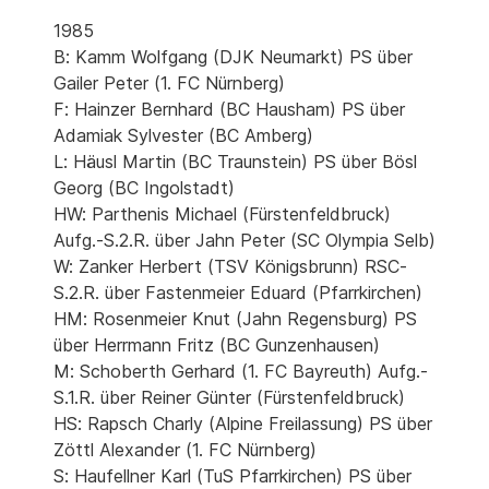
1985
B: Kamm Wolfgang (DJK Neumarkt) PS über
Gailer Peter (1. FC Nürnberg)
F: Hainzer Bernhard (BC Hausham) PS über
Adamiak Sylvester (BC Amberg)
L: Häusl Martin (BC Traunstein) PS über Bösl
Georg (BC Ingolstadt)
HW: Parthenis Michael (Fürstenfeldbruck)
Aufg.-S.2.R. über Jahn Peter (SC Olympia Selb)
W: Zanker Herbert (TSV Königsbrunn) RSC-
S.2.R. über Fastenmeier Eduard (Pfarrkirchen)
HM: Rosenmeier Knut (Jahn Regensburg) PS
über Herrmann Fritz (BC Gunzenhausen)
M: Schoberth Gerhard (1. FC Bayreuth) Aufg.-
S.1.R. über Reiner Günter (Fürstenfeldbruck)
HS: Rapsch Charly (Alpine Freilassung) PS über
Zöttl Alexander (1. FC Nürnberg)
S: Haufellner Karl (TuS Pfarrkirchen) PS über