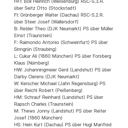
HFl: Böll Heinrich (Weißenburg) RSC-S.3.R.
über Seitz Otto (Stockstadt)
Fl: Grünberger Walter (Dachau) RSC-S.2.R.
über Steer Josef (Wallersdorf)
B: Rebler Theo (DJK Neumarkt) PS über Müller
Ernst (Traunstein)
F: Raimondo Antonio (Schweinfurt) PS über
Sinngrün (Straubing)
L: Cukur Ali (1860 München) PS über Forsberg
Klaus (Nürnberg)
HW: Johanningmeier Gerd (Landshut) PS über
Darby Clerens (DJK Neumarkt)
W: Kerscher Michael (Jahn Regensburg) PS
über Reichl Robert (Peißenberg)
HM: Schrauf Reinhard (Landshut) PS über
Rapsch Charles (Traunstein)
M: Thews Jonny (Landshut) PS über Reiter
Josef (1860 München)
HS: Hein Kurt (Dachau) PS über Hugl Manfred