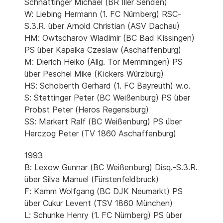
Schnattinger Michael (BR Iller Senden)
W: Liebing Hermann (1. FC Nürnberg) RSC-
S.3.R. über Arnold Christian (ASV Dachau)
HM: Owtscharov Wladimir (BC Bad Kissingen)
PS über Kapalka Czeslaw (Aschaffenburg)
M: Dierich Heiko (Allg. Tor Memmingen) PS
über Peschel Mike (Kickers Würzburg)
HS: Schoberth Gerhard (1. FC Bayreuth) w.o.
S: Stettinger Peter (BC Weißenburg) PS über
Probst Peter (Heros Regensburg)
SS: Markert Ralf (BC Weißenburg) PS über
Herczog Peter (TV 1860 Aschaffenburg)
1993
B: Lexow Gunnar (BC Weißenburg) Disq.-S.3.R.
über Silva Manuel (Fürstenfeldbruck)
F: Kamm Wolfgang (BC DJK Neumarkt) PS
über Cukur Levent (TSV 1860 München)
L: Schunke Henry (1. FC Nürnberg) PS über