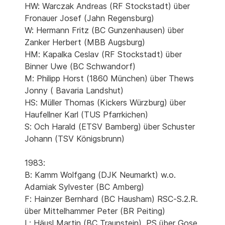
HW: Warczak Andreas (RF Stockstadt) über
Fronauer Josef (Jahn Regensburg)
W: Hermann Fritz (BC Gunzenhausen) über
Zanker Herbert (MBB Augsburg)
HM: Kapalka Ceslav (RF Stockstadt) über
Binner Uwe (BC Schwandorf)
M: Philipp Horst (1860 München) über Thews
Jonny ( Bavaria Landshut)
HS: Müller Thomas (Kickers Würzburg) über
Haufellner Karl (TUS Pfarrkichen)
S: Och Harald (ETSV Bamberg) über Schuster
Johann (TSV Königsbrunn)
1983:
B: Kamm Wolfgang (DJK Neumarkt) w.o.
Adamiak Sylvester (BC Amberg)
F: Hainzer Bernhard (BC Hausham) RSC-S.2.R.
über Mittelhammer Peter (BR Peiting)
L: Häusl Martin (BC Traunstein), PS über Gose