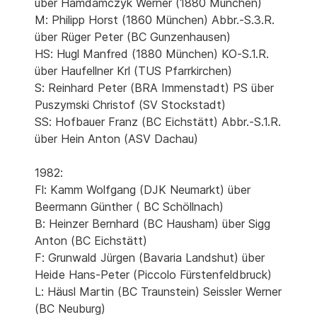
über Hamdamczyk Werner (1880 München)
M: Philipp Horst (1860 München) Abbr.-S.3.R.
über Rüger Peter (BC Gunzenhausen)
HS: Hugl Manfred (1880 München) KO-S.1.R.
über Haufellner Krl (TUS Pfarrkirchen)
S: Reinhard Peter (BRA Immenstadt) PS über
Puszymski Christof (SV Stockstadt)
SS: Hofbauer Franz (BC Eichstätt) Abbr.-S.1.R.
über Hein Anton (ASV Dachau)
1982:
Fl: Kamm Wolfgang (DJK Neumarkt) über
Beermann Günther ( BC Schöllnach)
B: Heinzer Bernhard (BC Hausham) über Sigg
Anton (BC Eichstätt)
F: Grunwald Jürgen (Bavaria Landshut) über
Heide Hans-Peter (Piccolo Fürstenfeldbruck)
L: Häusl Martin (BC Traunstein) Seissler Werner
(BC Neuburg)