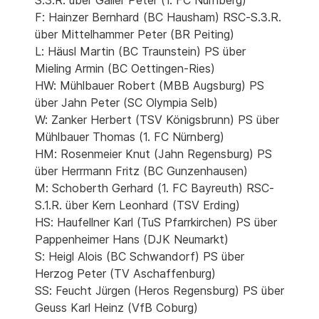
S.3.R. über Gailer Peter (1. FC Nürnberg)
F: Hainzer Bernhard (BC Hausham) RSC-S.3.R.
über Mittelhammer Peter (BR Peiting)
L: Häusl Martin (BC Traunstein) PS über
Mieling Armin (BC Oettingen-Ries)
HW: Mühlbauer Robert (MBB Augsburg) PS
über Jahn Peter (SC Olympia Selb)
W: Zanker Herbert (TSV Königsbrunn) PS über
Mühlbauer Thomas (1. FC Nürnberg)
HM: Rosenmeier Knut (Jahn Regensburg) PS
über Herrmann Fritz (BC Gunzenhausen)
M: Schoberth Gerhard (1. FC Bayreuth) RSC-
S.1.R. über Kern Leonhard (TSV Erding)
HS: Haufellner Karl (TuS Pfarrkirchen) PS über
Pappenheimer Hans (DJK Neumarkt)
S: Heigl Alois (BC Schwandorf) PS über
Herzog Peter (TV Aschaffenburg)
SS: Feucht Jürgen (Heros Regensburg) PS über
Geuss Karl Heinz (VfB Coburg)