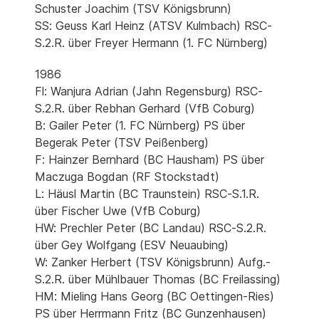
Schuster Joachim (TSV Königsbrunn)
SS: Geuss Karl Heinz (ATSV Kulmbach) RSC-
S.2.R. über Freyer Hermann (1. FC Nürnberg)
1986
Fl: Wanjura Adrian (Jahn Regensburg) RSC-
S.2.R. über Rebhan Gerhard (VfB Coburg)
B: Gailer Peter (1. FC Nürnberg) PS über
Begerak Peter (TSV Peißenberg)
F: Hainzer Bernhard (BC Hausham) PS über
Maczuga Bogdan (RF Stockstadt)
L: Häusl Martin (BC Traunstein) RSC-S.1.R.
über Fischer Uwe (VfB Coburg)
HW: Prechler Peter (BC Landau) RSC-S.2.R.
über Gey Wolfgang (ESV Neuaubing)
W: Zanker Herbert (TSV Königsbrunn) Aufg.-
S.2.R. über Mühlbauer Thomas (BC Freilassing)
HM: Mieling Hans Georg (BC Oettingen-Ries)
PS über Herrmann Fritz (BC Gunzenhausen)