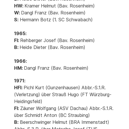
HW:
Kramer Helmut (Bav. Rosenheim)
W:
Dangl Franz (Bav. Rosenheim)
S:
Hermann Botz (1. SC Schwabach)
1965:
Fl:
Rehberger Josef (Bav. Rosenheim)
B:
Heide Dieter (Bav. Rosenheim)
1966:
HM:
Dangl Franz (Bav. Rosenheim)
1971:
HFl:
Pichl Kurt (Gunzenhausen) Abbr.-S.1.R.
(Verletzung) über Strauß Hugo (FT Würzburg-
Heidingsfeld)
Fl:
Zäuner Wolfgang (ASV Dachau) Abbr.-S.1.R.
über Schmidt Anton (BC Straubing)
B:
Beerschwinger Helmut (BRA Immenstadt)