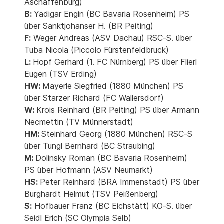
Aschaffenburg)
B:
Yadigar Engin (BC Bavaria Rosenheim) PS
über Sanktjohanser H. (BR Peiting)
F:
Weger Andreas (ASV Dachau) RSC-S. über
Tuba Nicola (Piccolo Fürstenfeldbruck)
L:
Hopf Gerhard (1. FC Nürnberg) PS über Flierl
Eugen (TSV Erding)
HW:
Mayerle Siegfried (1880 München) PS
über Starzer Richard (FC Wallersdorf)
W:
Krois Reinhard (BR Peiting) PS über Armann
Necmettin (TV Münnerstadt)
HM:
Steinhard Georg (1880 München) RSC-S
über Tungl Bernhard (BC Straubing)
M:
Dolinsky Roman (BC Bavaria Rosenheim)
PS über Hofmann (ASV Neumarkt)
HS:
Peter Reinhard (BRA Immenstadt) PS über
Burghardt Helmut (TSV Peißenberg)
S:
Hofbauer Franz (BC Eichstätt) KO-S. über
Seidl Erich (SC Olympia Selb)