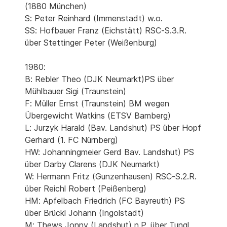
(1880 München)
S: Peter Reinhard (Immenstadt) w.o.
SS: Hofbauer Franz (Eichstätt) RSC-S.3.R.
über Stettinger Peter (Weißenburg)
1980:
B: Rebler Theo (DJK Neumarkt)PS über
Mühlbauer Sigi (Traunstein)
F: Müller Ernst (Traunstein) BM wegen
Übergewicht Watkins (ETSV Bamberg)
L: Jurzyk Harald (Bav. Landshut) PS über Hopf
Gerhard (1. FC Nürnberg)
HW: Johanningmeier Gerd Bav. Landshut) PS
über Darby Clarens (DJK Neumarkt)
W: Hermann Fritz (Gunzenhausen) RSC-S.2.R.
über Reichl Robert (Peißenberg)
HM: Apfelbach Friedrich (FC Bayreuth) PS
über Brückl Johann (Ingolstadt)
M: Thews Jonny (Landshut) n.P. über Tungl