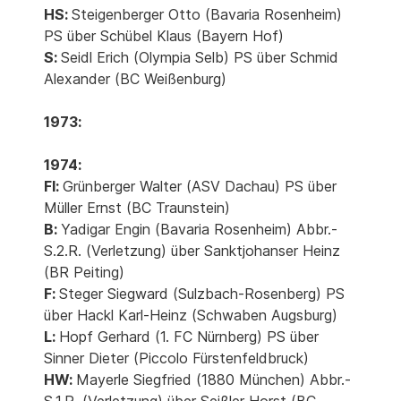
HS:
Steigenberger Otto (Bavaria Rosenheim)
PS über Schübel Klaus (Bayern Hof)
S:
Seidl Erich (Olympia Selb) PS über Schmid
Alexander (BC Weißenburg)
1973:
1974:
Fl:
Grünberger Walter (ASV Dachau) PS über
Müller Ernst (BC Traunstein)
B:
Yadigar Engin (Bavaria Rosenheim) Abbr.-
S.2.R. (Verletzung) über Sanktjohanser Heinz
(BR Peiting)
F:
Steger Siegward (Sulzbach-Rosenberg) PS
über Hackl Karl-Heinz (Schwaben Augsburg)
L:
Hopf Gerhard (1. FC Nürnberg) PS über
Sinner Dieter (Piccolo Fürstenfeldbruck)
HW:
Mayerle Siegfried (1880 München) Abbr.-