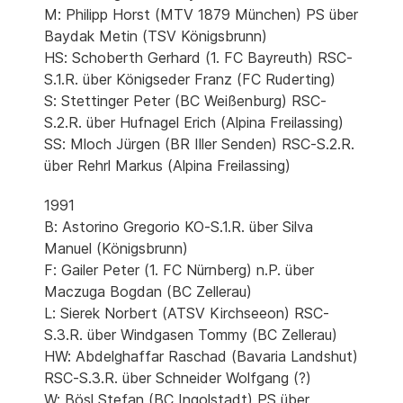
M: Philipp Horst (MTV 1879 München) PS über
Baydak Metin (TSV Königsbrunn)
HS: Schoberth Gerhard (1. FC Bayreuth) RSC-
S.1.R. über Königseder Franz (FC Ruderting)
S: Stettinger Peter (BC Weißenburg) RSC-
S.2.R. über Hufnagel Erich (Alpina Freilassing)
SS: Mloch Jürgen (BR Iller Senden) RSC-S.2.R.
über Rehrl Markus (Alpina Freilassing)
1991
B: Astorino Gregorio KO-S.1.R. über Silva
Manuel (Königsbrunn)
F: Gailer Peter (1. FC Nürnberg) n.P. über
Maczuga Bogdan (BC Zellerau)
L: Sierek Norbert (ATSV Kirchseeon) RSC-
S.3.R. über Windgasen Tommy (BC Zellerau)
HW: Abdelghaffar Raschad (Bavaria Landshut)
RSC-S.3.R. über Schneider Wolfgang (?)
W: Bösl Stefan (BC Ingolstadt) PS über