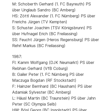
M: Schoberth Gerhard (1. FC Bayreuth) PS
über Unglaub Sandro (BC Amberg)
HS: Zöttl Alexander (1. FC Nürnberg) PS über
Frerichs Jürgen (TV Kempten)
S: Schuster Joachim (TSV Königsbrunn) PS
über Hufnagel Erich (BC Freilassing)
SS: Feucht Jürgen (Heros Regensburg) PS über
Rehrl Markus (BC Freilassing)
1987:
Fl: Kamm Wolfgang (DJK Neumarkt) PS über
Rebhan Gerhard (VfB Coburg)
B: Gailer Peter (1. FC Nürnberg PS über
Maczuga Bogdan (RF Stockstadt)
F: Hainzer Bernhard (BC Hausham) PS über
Adamiak Sylvester (BC Amberg)
L: Häusl Martin (BC Traunstein) PS über Jahn
Peter (SC Olympia Selb)
HW: Bösl Georg (BC Ingolstadt) PS über