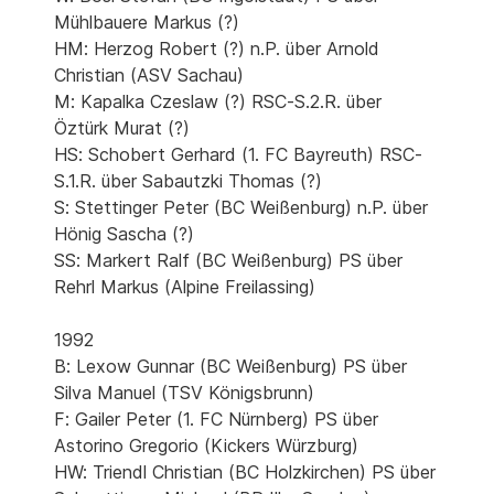
Mühlbauere Markus (?)
HM: Herzog Robert (?) n.P. über Arnold
Christian (ASV Sachau)
M: Kapalka Czeslaw (?) RSC-S.2.R. über
Öztürk Murat (?)
HS: Schobert Gerhard (1. FC Bayreuth) RSC-
S.1.R. über Sabautzki Thomas (?)
S: Stettinger Peter (BC Weißenburg) n.P. über
Hönig Sascha (?)
SS: Markert Ralf (BC Weißenburg) PS über
Rehrl Markus (Alpine Freilassing)
1992
B: Lexow Gunnar (BC Weißenburg) PS über
Silva Manuel (TSV Königsbrunn)
F: Gailer Peter (1. FC Nürnberg) PS über
Astorino Gregorio (Kickers Würzburg)
HW: Triendl Christian (BC Holzkirchen) PS über